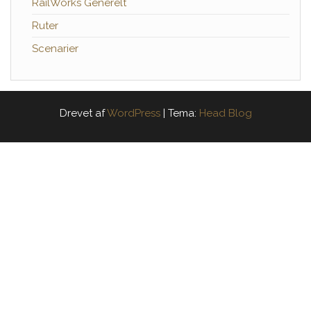
RailWorks Generelt
Ruter
Scenarier
Drevet af
WordPress
|
Tema:
Head Blog