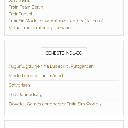
Just Trains
Train Team Berlin
TreinPunt.nl
TrainSimModeller v/ Antonio Lagreca(Italiensk)
VirtualTracks ruter og scenarier
SENESTE INDLÆG
Fugleflugtslinjen fra Lübeck til Puttgarden
Vinderbilledet i juni måned
Sølvgrisen
DTG Juni-udsalg
Dovetail Games annoncerer Train Sim World 2!