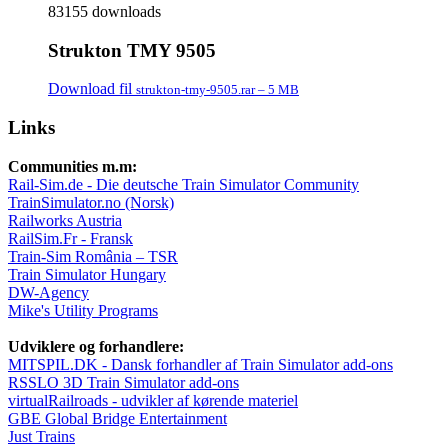
83155 downloads
Strukton TMY 9505
Download fil
strukton-tmy-9505.rar – 5 MB
Links
Communities m.m:
Rail-Sim.de - Die deutsche Train Simulator Community
TrainSimulator.no (Norsk)
Railworks Austria
RailSim.Fr - Fransk
Train-Sim România – TSR
Train Simulator Hungary
DW-Agency
Mike's Utility Programs
Udviklere og forhandlere:
MITSPIL.DK - Dansk forhandler af Train Simulator add-ons
RSSLO 3D Train Simulator add-ons
virtualRailroads - udvikler af kørende materiel
GBE Global Bridge Entertainment
Just Trains