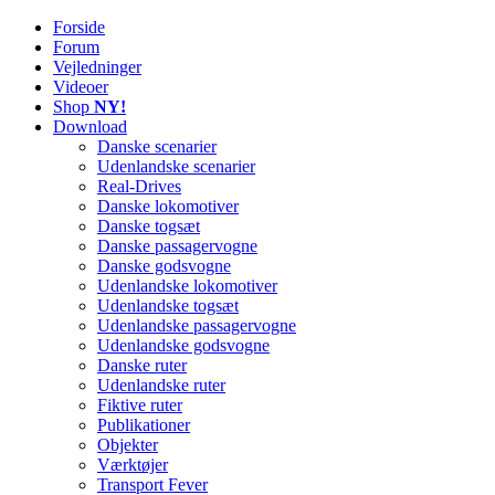
Forside
Railworks Danmark
Det danske site om Train Simulator Classic
Forum
Vejledninger
Videoer
Shop
NY!
Download
Danske scenarier
Udenlandske scenarier
Real-Drives
Danske lokomotiver
Danske togsæt
Danske passagervogne
Danske godsvogne
Udenlandske lokomotiver
Udenlandske togsæt
Udenlandske passagervogne
Udenlandske godsvogne
Danske ruter
Udenlandske ruter
Fiktive ruter
Publikationer
Objekter
Værktøjer
Transport Fever