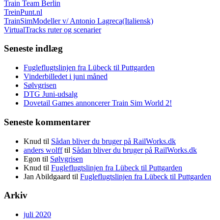
Train Team Berlin
TreinPunt.nl
TrainSimModeller v/ Antonio Lagreca(Italiensk)
VirtualTracks ruter og scenarier
Seneste indlæg
Fugleflugtslinjen fra Lübeck til Puttgarden
Vinderbilledet i juni måned
Sølvgrisen
DTG Juni-udsalg
Dovetail Games annoncerer Train Sim World 2!
Seneste kommentarer
Knud
til
Sådan bliver du bruger på RailWorks.dk
anders wolff
til
Sådan bliver du bruger på RailWorks.dk
Egon
til
Sølvgrisen
Knud
til
Fugleflugtslinjen fra Lübeck til Puttgarden
Jan Abildgaard
til
Fugleflugtslinjen fra Lübeck til Puttgarden
Arkiv
juli 2020