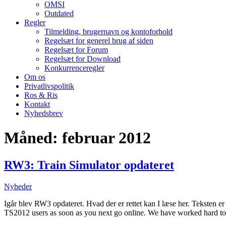
OMSI
Outdated
Regler
Tilmelding, brugernavn og kontoforhold
Regelsæt for generel brug af siden
Regelsæt for Forum
Regelsæt for Download
Konkurrenceregler
Om os
Privatlivspolitik
Ros & Ris
Kontakt
Nyhedsbrev
Måned:
februar 2012
RW3: Train Simulator opdateret
Nyheder
Igår blev RW3 opdateret. Hvad der er rettet kan I læse her. Teksten e
TS2012 users as soon as you next go online. We have worked hard t