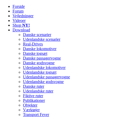
Forside
Railworks Danmark
Det danske site om Train Simulator Classic
Forum
Vejledninger
Videoer
Shop
NY!
Download
Danske scenarier
Udenlandske scenarier
Real-Drives
Danske lokomotiver
Danske togsæt
Danske passagervogne
Danske godsvogne
Udenlandske lokomotiver
Udenlandske togsæt
Udenlandske passagervogne
Udenlandske godsvogne
Danske ruter
Udenlandske ruter
Fiktive ruter
Publikationer
Objekter
Værktøjer
Transport Fever