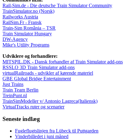
Rail-Sim.de - Die deutsche Train Simulator Community
TrainSimulator.no (Norsk)
Railworks Austria
RailSim.Fr - Fransk
Train-Sim România – TSR
Train Simulator Hungary
DW-Agency
Mike's Utility Programs
Udviklere og forhandlere:
MITSPIL.DK - Dansk forhandler af Train Simulator add-ons
RSSLO 3D Train Simulator add-ons
virtualRailroads - udvikler af kørende materiel
GBE Global Bridge Entertainment
Just Trains
Train Team Berlin
TreinPunt.nl
TrainSimModeller v/ Antonio Lagreca(Italiensk)
VirtualTracks ruter og scenarier
Seneste indlæg
Fugleflugtslinjen fra Lübeck til Puttgarden
Vinderbilledet i juni måned