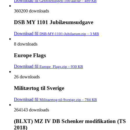
Download fil
Genforeningen-100-aar.rar – 489 KB
360200 downloads
DSB MY 1101 Jubilæumsudgave
Download fil
DSB-MY-1101-Jubilaeum.zip – 3 MB
8 downloads
Europe Flags
Download fil
Europe_Flags.zip – 930 KB
26 downloads
Militærtog til Sverige
Download fil
Militaertog-til-Sverige.zip – 784 KB
264143 downloads
(BLXT) MZ IV DB Schenker modifikation (TS
2018)