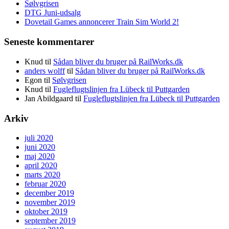
Sølvgrisen
DTG Juni-udsalg
Dovetail Games annoncerer Train Sim World 2!
Seneste kommentarer
Knud
til
Sådan bliver du bruger på RailWorks.dk
anders wolff
til
Sådan bliver du bruger på RailWorks.dk
Egon
til
Sølvgrisen
Knud
til
Fugleflugtslinjen fra Lübeck til Puttgarden
Jan Abildgaard
til
Fugleflugtslinjen fra Lübeck til Puttgarden
Arkiv
juli 2020
juni 2020
maj 2020
april 2020
marts 2020
februar 2020
december 2019
november 2019
oktober 2019
september 2019