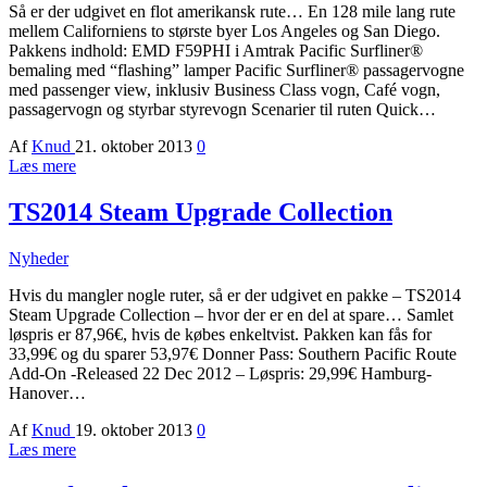
Så er der udgivet en flot amerikansk rute… En 128 mile lang rute
mellem Californiens to største byer Los Angeles og San Diego.
Pakkens indhold: EMD F59PHI i Amtrak Pacific Surfliner®
bemaling med “flashing” lamper Pacific Surfliner® passagervogne
med passenger view, inklusiv Business Class vogn, Café vogn,
passagervogn og styrbar styrevogn Scenarier til ruten Quick…
Af
Knud
21. oktober 2013
0
Læs mere
TS2014 Steam Upgrade Collection
Nyheder
Hvis du mangler nogle ruter, så er der udgivet en pakke – TS2014
Steam Upgrade Collection – hvor der er en del at spare… Samlet
løspris er 87,96€, hvis de købes enkeltvist. Pakken kan fås for
33,99€ og du sparer 53,97€ Donner Pass: Southern Pacific Route
Add-On -Released 22 Dec 2012 – Løspris: 29,99€ Hamburg-
Hanover…
Af
Knud
19. oktober 2013
0
Læs mere