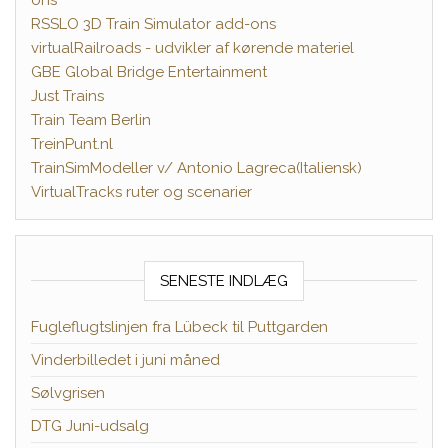
RSSLO 3D Train Simulator add-ons
virtualRailroads - udvikler af kørende materiel
GBE Global Bridge Entertainment
Just Trains
Train Team Berlin
TreinPunt.nl
TrainSimModeller v/ Antonio Lagreca(Italiensk)
VirtualTracks ruter og scenarier
SENESTE INDLÆG
Fugleflugtslinjen fra Lübeck til Puttgarden
Vinderbilledet i juni måned
Sølvgrisen
DTG Juni-udsalg