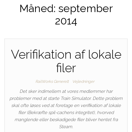
Måned:
september
2014
Verifikation af lokale
filer
RailWorks Generelt
Vejledninger
Det sker indimellem at vores medlemmer har
problemer med at starte Train Simulator. Dette problem
skal ofte løses ved at foretage en verifikation af lokale
filer (Bekræfte spil-cachens integritet), hvorved
manglende eller beskadigede filer bliver hentet fra
Steam.