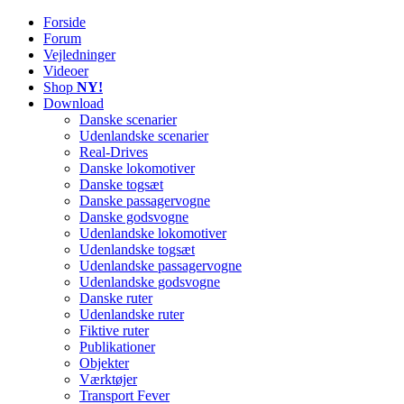
Forside
Railworks Danmark
Det danske site om Train Simulator Classic
Forum
Vejledninger
Videoer
Shop
NY!
Download
Danske scenarier
Udenlandske scenarier
Real-Drives
Danske lokomotiver
Danske togsæt
Danske passagervogne
Danske godsvogne
Udenlandske lokomotiver
Udenlandske togsæt
Udenlandske passagervogne
Udenlandske godsvogne
Danske ruter
Udenlandske ruter
Fiktive ruter
Publikationer
Objekter
Værktøjer
Transport Fever