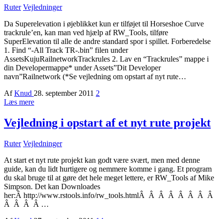
Ruter
Vejledninger
Da Superelevation i øjeblikket kun er tilføjet til Horseshoe Curve
trackrule’en, kan man ved hjælp af RW_Tools, tilføre
SuperElevation til alle de andre standard spor i spillet. Forberedelse
1. Find “-All Track TR-.bin” filen under
AssetsKujuRailnetworkTrackrules 2. Lav en “Trackrules” mappe i
din Developermappe* under Assets”Dit Developer
navn”Railnetwork (*Se vejledning om opstart af nyt rute…
Af
Knud
28. september 2011
2
Læs mere
Vejledning i opstart af et nyt rute projekt
Ruter
Vejledninger
At start et nyt rute projekt kan godt være svært, men med denne
guide, kan du lidt hurtigere og nemmere komme i gang. Et program
du skal bruge til at gøre det hele meget lettere, er RW_Tools af Mike
Simpson. Det kan Downloades
her:Â http://www.rstools.info/rw_tools.htmlÂ Â Â Â Â Â Â Â
Â Â Â Â …