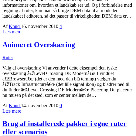
informationer om, hvordan et landskab ser ud. Og i forbindelse med
bygning af ruter, kan man så bruge DEM data til at modeller
landskabet i editoren, så det passer til virkeligheden.DEM data er…
Af
Knud
16. november 2010
4
Læs mere
Animeret Overskæring
Ruter
Valg af overskæring Vi anvender i dette eksempel den tyske
overskæring â€žLevel Crossing DE Modernâ€œ I vinduet
â€žBrowserâ€œ (det er den med den blå terning) vælger du
â€žTrack Infrastructureâ€œ (det lille signal-ikon) og bladrer ned til
du finder â€žLevel Crossing DE Modernâ€œ Placering Du placerer
nu musen på det sted, som er center mellem de…
Af
Knud
14. november 2010
0
Læs mere
Brug af installerede pakker i egne ruter
eller scenarios