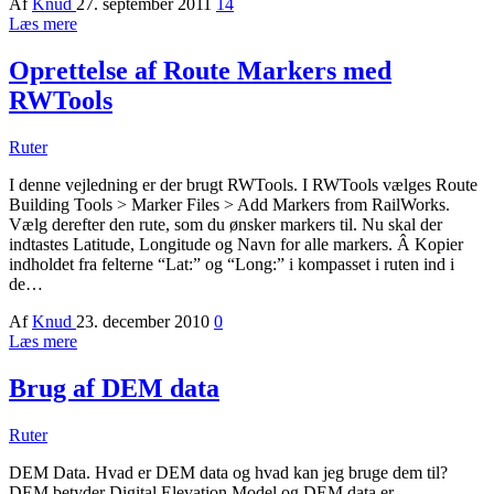
Af
Knud
27. september 2011
14
Læs mere
Oprettelse af Route Markers med
RWTools
Ruter
I denne vejledning er der brugt RWTools. I RWTools vælges Route
Building Tools > Marker Files > Add Markers from RailWorks.
Vælg derefter den rute, som du ønsker markers til. Nu skal der
indtastes Latitude, Longitude og Navn for alle markers. Â Kopier
indholdet fra felterne “Lat:” og “Long:” i kompasset i ruten ind i
de…
Af
Knud
23. december 2010
0
Læs mere
Brug af DEM data
Ruter
DEM Data. Hvad er DEM data og hvad kan jeg bruge dem til?
DEM betyder Digital Elevation Model og DEM data er