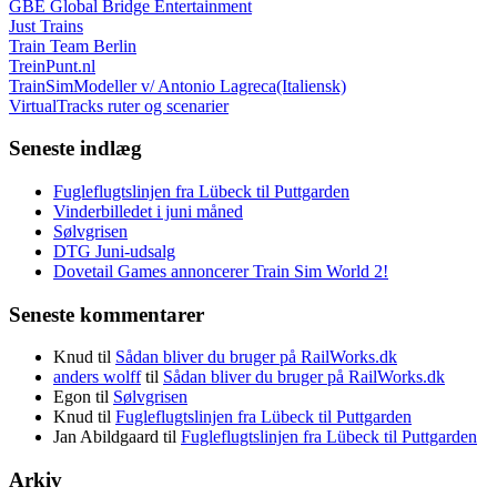
GBE Global Bridge Entertainment
Just Trains
Train Team Berlin
TreinPunt.nl
TrainSimModeller v/ Antonio Lagreca(Italiensk)
VirtualTracks ruter og scenarier
Seneste indlæg
Fugleflugtslinjen fra Lübeck til Puttgarden
Vinderbilledet i juni måned
Sølvgrisen
DTG Juni-udsalg
Dovetail Games annoncerer Train Sim World 2!
Seneste kommentarer
Knud
til
Sådan bliver du bruger på RailWorks.dk
anders wolff
til
Sådan bliver du bruger på RailWorks.dk
Egon
til
Sølvgrisen
Knud
til
Fugleflugtslinjen fra Lübeck til Puttgarden
Jan Abildgaard
til
Fugleflugtslinjen fra Lübeck til Puttgarden
Arkiv