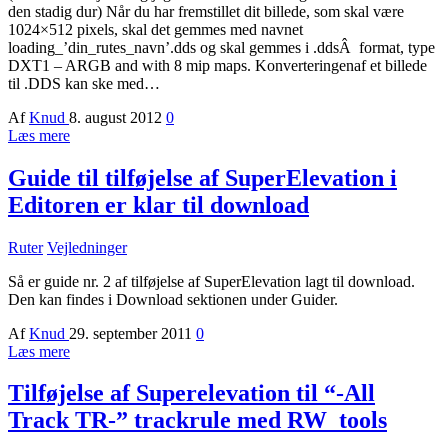
den stadig dur) Når du har fremstillet dit billede, som skal være
1024×512 pixels, skal det gemmes med navnet
loading_’din_rutes_navn’.dds og skal gemmes i .ddsÂ format, type
DXT1 – ARGB and with 8 mip maps. Konverteringenaf et billede
til .DDS kan ske med…
Af
Knud
8. august 2012
0
Læs mere
Guide til tilføjelse af SuperElevation i
Editoren er klar til download
Ruter
Vejledninger
Så er guide nr. 2 af tilføjelse af SuperElevation lagt til download.
Den kan findes i Download sektionen under Guider.
Af
Knud
29. september 2011
0
Læs mere
Tilføjelse af Superelevation til “-All
Track TR-” trackrule med RW_tools