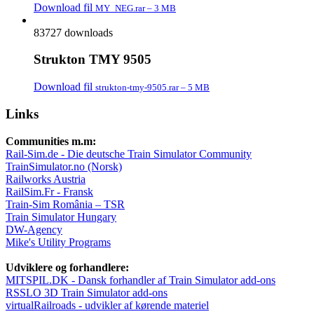
Download fil
MY_NEG.rar – 3 MB
83727 downloads
Strukton TMY 9505
Download fil
strukton-tmy-9505.rar – 5 MB
Links
Communities m.m:
Rail-Sim.de - Die deutsche Train Simulator Community
TrainSimulator.no (Norsk)
Railworks Austria
RailSim.Fr - Fransk
Train-Sim România – TSR
Train Simulator Hungary
DW-Agency
Mike's Utility Programs
Udviklere og forhandlere:
MITSPIL.DK - Dansk forhandler af Train Simulator add-ons
RSSLO 3D Train Simulator add-ons
virtualRailroads - udvikler af kørende materiel