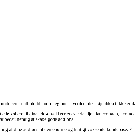
der producerer indhold til andre regioner i verden, der i øjeblikket ikke
elle købere til dine add-ons. Hver eneste detalje i lanceringen, herund
ør bedst; nemlig at skabe gode add-ons!
ring af dine add-ons til den enorme og hurtigt voksende kundebase. E