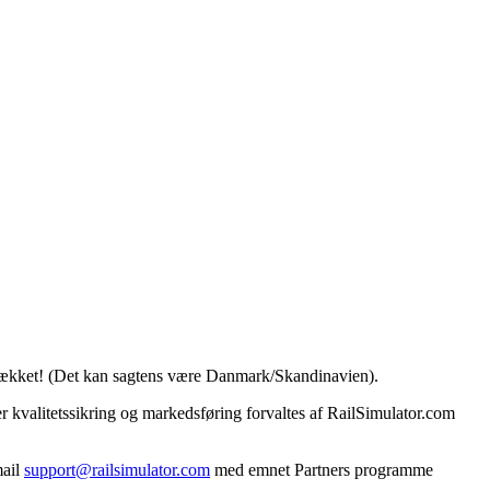
 er dækket! (Det kan sagtens være Danmark/Skandinavien).
er kvalitetssikring og markedsføring forvaltes af RailSimulator.com
mail
support@railsimulator.com
med emnet Partners programme