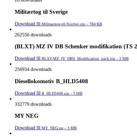
Militærtog til Sverige
Download fil
Militaertog-til-Sverige.zip – 784 KB
262556 downloads
(BLXT) MZ IV DB Schenker modifikation (TS 2
Download fil
BLXT-MZ_IV_DBS_Modification_pack.zip – 2 MB
256934 downloads
Diesellokomotiv B_HLD5408
Download fil
B_HLD5408.zip – 5 MB
332779 downloads
MY NEG
Download fil
MY_NEG.rar – 3 MB