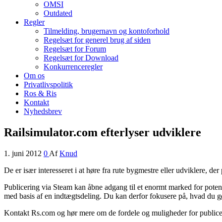
OMSI
Outdated
Regler
Tilmelding, brugernavn og kontoforhold
Regelsæt for generel brug af siden
Regelsæt for Forum
Regelsæt for Download
Konkurrenceregler
Om os
Privatlivspolitik
Ros & Ris
Kontakt
Nyhedsbrev
Railsimulator.com efterlyser udviklere
1. juni 2012
0
Af
Knud
De er især interesseret i at høre fra rute bygmestre eller udviklere, 
Publicering via Steam kan åbne adgang til et enormt marked for potenti
med basis af en indtægtsdeling. Du kan derfor fokusere på, hvad du g
Kontakt Rs.com og hør mere om de fordele og muligheder for publice