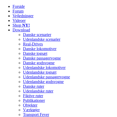
Forside
Railworks Danmark
Det danske site om Train Simulator Classic
Forum
Vejledninger
Videoer
Shop
NY!
Download
Danske scenarier
Udenlandske scenarier
Real-Drives
Danske lokomotiver
Danske togsæt
Danske passagervogne
Danske godsvogne
Udenlandske lokomotiver
Udenlandske togsæt
Udenlandske passagervogne
Udenlandske godsvogne
Danske ruter
Udenlandske ruter
Fiktive ruter
Publikationer
Objekter
Værktøjer
Transport Fever