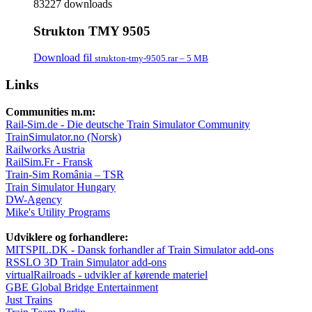
83227 downloads
Strukton TMY 9505
Download fil
strukton-tmy-9505.rar – 5 MB
Links
Communities m.m:
Rail-Sim.de - Die deutsche Train Simulator Community
TrainSimulator.no (Norsk)
Railworks Austria
RailSim.Fr - Fransk
Train-Sim România – TSR
Train Simulator Hungary
DW-Agency
Mike's Utility Programs
Udviklere og forhandlere:
MITSPIL.DK - Dansk forhandler af Train Simulator add-ons
RSSLO 3D Train Simulator add-ons
virtualRailroads - udvikler af kørende materiel
GBE Global Bridge Entertainment
Just Trains