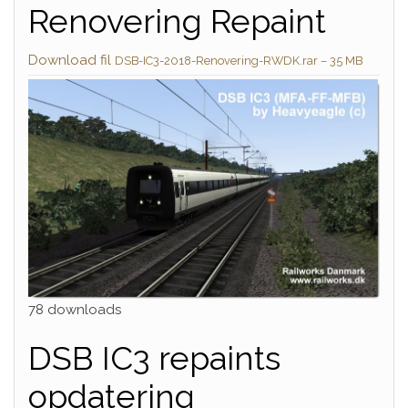
Renovering Repaint
Download fil
DSB-IC3-2018-Renovering-RWDK.rar – 35 MB
78 downloads
DSB IC3 repaints
opdatering