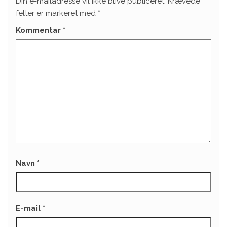
Din e-mailadresse vil ikke blive publiceret.
Krævede
felter er markeret med
*
Kommentar
*
Navn
*
E-mail
*