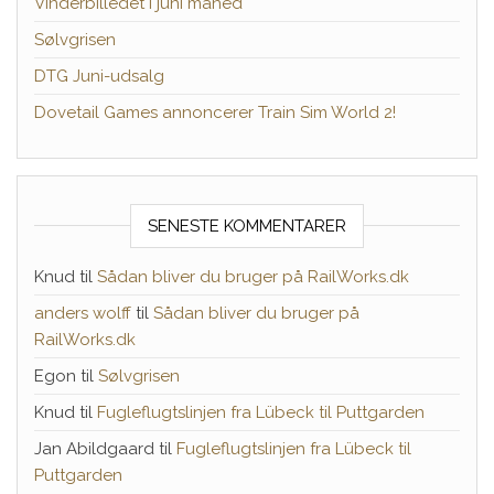
Vinderbilledet i juni måned
Sølvgrisen
DTG Juni-udsalg
Dovetail Games annoncerer Train Sim World 2!
SENESTE KOMMENTARER
Knud
til
Sådan bliver du bruger på RailWorks.dk
anders wolff
til
Sådan bliver du bruger på
RailWorks.dk
Egon
til
Sølvgrisen
Knud
til
Fugleflugtslinjen fra Lübeck til Puttgarden
Jan Abildgaard
til
Fugleflugtslinjen fra Lübeck til
Puttgarden