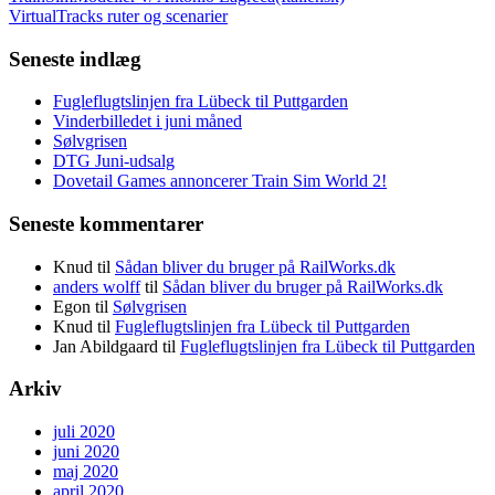
VirtualTracks ruter og scenarier
Seneste indlæg
Fugleflugtslinjen fra Lübeck til Puttgarden
Vinderbilledet i juni måned
Sølvgrisen
DTG Juni-udsalg
Dovetail Games annoncerer Train Sim World 2!
Seneste kommentarer
Knud
til
Sådan bliver du bruger på RailWorks.dk
anders wolff
til
Sådan bliver du bruger på RailWorks.dk
Egon
til
Sølvgrisen
Knud
til
Fugleflugtslinjen fra Lübeck til Puttgarden
Jan Abildgaard
til
Fugleflugtslinjen fra Lübeck til Puttgarden
Arkiv
juli 2020
juni 2020
maj 2020
april 2020