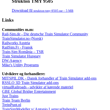
Strukton TMY 9505
Download fil
strukton-tmy-9505.rar – 5 MB
Links
Communities m.m:
Rail-Sim.de - Die deutsche Train Simulator Community
TrainSimulator.no (Norsk)
Railworks Austria
RailSim.Fr - Fransk
Train-Sim România – TSR
Train Simulator Hungary
DW-Agency
Mike's Utility Programs
Udviklere og forhandlere:
MITSPIL.DK - Dansk forhandler af Train Simulator add-ons
RSSLO 3D Train Simulator add-ons
virtualRailroads - udvikler af kørende materiel
GBE Global Bridge Entertainment
Just Trains
Train Team Berlin
TreinPunt.nl
TrainSimModeller v/ Antonio Lagreca(Italiensk)