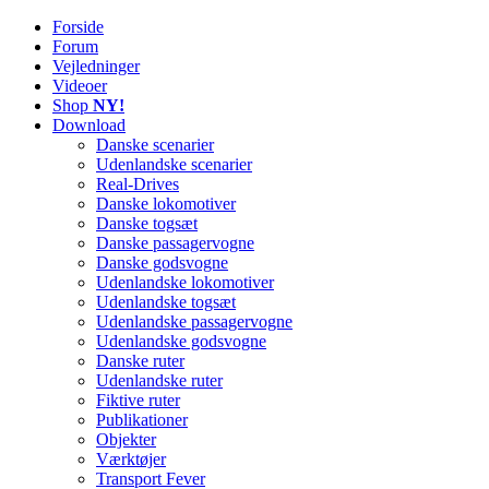
Forside
Railworks Danmark
Det danske site om Train Simulator Classic
Forum
Vejledninger
Videoer
Shop
NY!
Download
Danske scenarier
Udenlandske scenarier
Real-Drives
Danske lokomotiver
Danske togsæt
Danske passagervogne
Danske godsvogne
Udenlandske lokomotiver
Udenlandske togsæt
Udenlandske passagervogne
Udenlandske godsvogne
Danske ruter
Udenlandske ruter
Fiktive ruter
Publikationer
Objekter
Værktøjer
Transport Fever