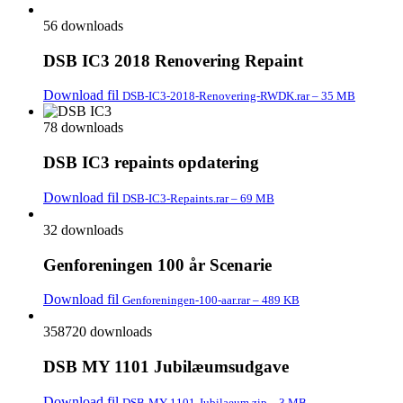
56 downloads
DSB IC3 2018 Renovering Repaint
Download fil
DSB-IC3-2018-Renovering-RWDK.rar – 35 MB
78 downloads
DSB IC3 repaints opdatering
Download fil
DSB-IC3-Repaints.rar – 69 MB
32 downloads
Genforeningen 100 år Scenarie
Download fil
Genforeningen-100-aar.rar – 489 KB
358720 downloads
DSB MY 1101 Jubilæumsudgave
Download fil
DSB-MY-1101-Jubilaeum.zip – 3 MB