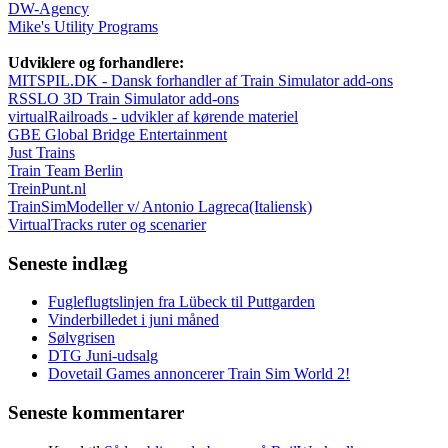
DW-Agency
Mike's Utility Programs
Udviklere og forhandlere:
MITSPIL.DK - Dansk forhandler af Train Simulator add-ons
RSSLO 3D Train Simulator add-ons
virtualRailroads - udvikler af kørende materiel
GBE Global Bridge Entertainment
Just Trains
Train Team Berlin
TreinPunt.nl
TrainSimModeller v/ Antonio Lagreca(Italiensk)
VirtualTracks ruter og scenarier
Seneste indlæg
Fugleflugtslinjen fra Lübeck til Puttgarden
Vinderbilledet i juni måned
Sølvgrisen
DTG Juni-udsalg
Dovetail Games annoncerer Train Sim World 2!
Seneste kommentarer