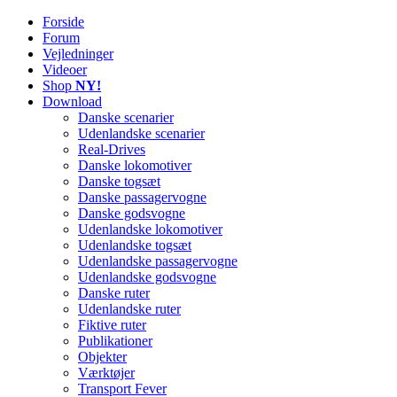
Forside
Railworks Danmark
Det danske site om Train Simulator Classic
Forum
Vejledninger
Videoer
Shop
NY!
Download
Danske scenarier
Udenlandske scenarier
Real-Drives
Danske lokomotiver
Danske togsæt
Danske passagervogne
Danske godsvogne
Udenlandske lokomotiver
Udenlandske togsæt
Udenlandske passagervogne
Udenlandske godsvogne
Danske ruter
Udenlandske ruter
Fiktive ruter
Publikationer
Objekter
Værktøjer
Transport Fever