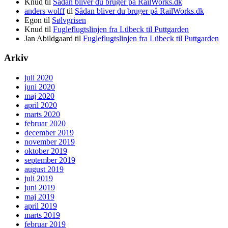
Knud
til
Sådan bliver du bruger på RailWorks.dk
anders wolff
til
Sådan bliver du bruger på RailWorks.dk
Egon
til
Sølvgrisen
Knud
til
Fugleflugtslinjen fra Lübeck til Puttgarden
Jan Abildgaard
til
Fugleflugtslinjen fra Lübeck til Puttgarden
Arkiv
juli 2020
juni 2020
maj 2020
april 2020
marts 2020
februar 2020
december 2019
november 2019
oktober 2019
september 2019
august 2019
juli 2019
juni 2019
maj 2019
april 2019
marts 2019
februar 2019