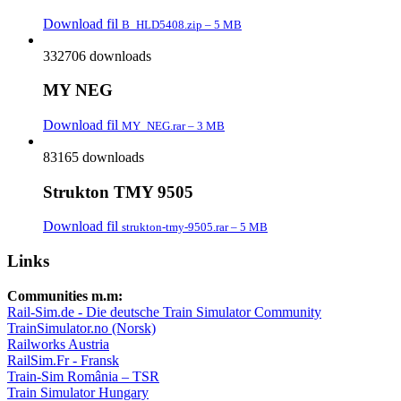
Download fil
B_HLD5408.zip – 5 MB
332706 downloads
MY NEG
Download fil
MY_NEG.rar – 3 MB
83165 downloads
Strukton TMY 9505
Download fil
strukton-tmy-9505.rar – 5 MB
Links
Communities m.m:
Rail-Sim.de - Die deutsche Train Simulator Community
TrainSimulator.no (Norsk)
Railworks Austria
RailSim.Fr - Fransk
Train-Sim România – TSR
Train Simulator Hungary