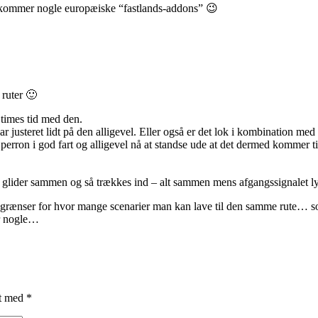
r kommer nogle europæiske “fastlands-addons” 😉
 ruter 🙂
 times tid med den.
ar justeret lidt på den alligevel. Eller også er det lok i kombination m
erron i god fart og alligevel nå at standse ude at det dermed kommer ti
 glider sammen og så trækkes ind – alt sammen mens afgangssignalet ly
å grænser for hvor mange scenarier man kan lave til den samme rute… som
er nogle…
et med
*