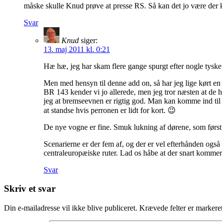
måske skulle Knud prøve at presse RS. Så kan det jo være de
Svar
Knud
siger:
13. maj 2011 kl. 0:21
Hæ hæ, jeg har skam flere gange spurgt efter nogle tyske
Men med hensyn til denne add on, så har jeg lige kørt en
BR 143 kender vi jo allerede, men jeg tror næsten at de h
jeg at bremseevnen er rigtig god. Man kan komme ind til p
at standse hvis perronen er lidt for kort. 😉
De nye vogne er fine. Smuk lukning af dørene, som først
Scenarierne er der fem af, og der er vel efterhånden ogs
centraleuropæiske ruter. Lad os håbe at der snart komm
Svar
Skriv et svar
Din e-mailadresse vil ikke blive publiceret.
Krævede felter er marker