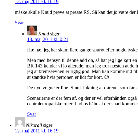
12. maj 2011 kl. 16:19
måske skulle Knud prøve at presse RS. Så kan det jo være de
Svar
Knud
siger:
13. maj 2011 kl. 0:21
Hæ hæ, jeg har skam flere gange spurgt efter nogle tyske
Men med hensyn til denne add on, så har jeg lige kørt en
BR 143 kender vi jo allerede, men jeg tror næsten at de h
jeg at bremseevnen er rigtig god. Man kan komme ind til p
at standse hvis perronen er lidt for kort. 😉
De nye vogne er fine. Smuk lukning af dørene, som først
Scenarierne er der fem af, og der er vel efterhånden ogs
centraleuropæiske ruter. Lad os håbe at der snart komm
Svar
Nikorail
siger:
12. maj 2011 kl. 16:19