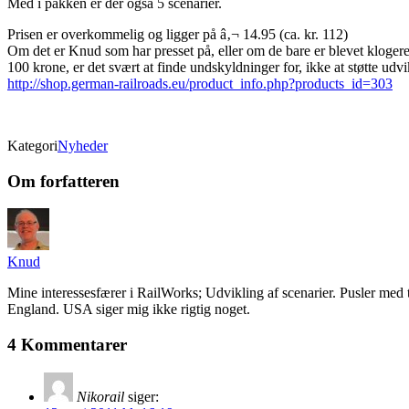
Med i pakken er der også 5 scenarier.
Prisen er overkommelig og ligger på â‚¬ 14.95 (ca. kr. 112)
Om det er Knud som har presset på, eller om de bare er blevet klogere, 
100 krone, er det svært at finde undskyldninger for, ikke at støtte ud
http://shop.german-railroads.eu/product_info.php?products_id=303
Kategori
Nyheder
Om forfatteren
Knud
Mine interessesfærer i RailWorks; Udvikling af scenarier. Pusler me
England. USA siger mig ikke rigtig noget.
4 Kommentarer
Nikorail
siger: