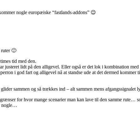
r kommer nogle europæiske “fastlands-addons” 😉
 ruter 🙂
 times tid med den.
ar justeret lidt på den alligevel. Eller også er det lok i kombination m
erron i god fart og alligevel nå at standse ude at det dermed kommer ti
 glider sammen og så trækkes ind – alt sammen mens afgangssignalet ly
å grænser for hvor mange scenarier man kan lave til den samme rute… som
er nogle…