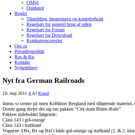
OMSI
Outdated
Regler
Tilmelding, brugernavn og kontoforhold
Regelsæt for generel brug af siden
Regelsæt for Forum
Regelsæt for Download
Konkurrenceregler
Om os
Privatlivspolitik
Ros & Ris
Kontakt
Nyhedsbrev
Nyt fra German Railroads
10. maj 2011
4
Af
Knud
Imens vi venter på ruten Köblitzer Bergland med tilhørende materiel,
Denne gang drejer det sig om pakken “City-train Rhine-Ruhr”
Pakken indeholder følgende:
Class 143 i grå-orange
Class 143 i trafikrød
Vognene ABx, Bx og Bxf i både grå-orange og trafikrød (1. & 2. klass