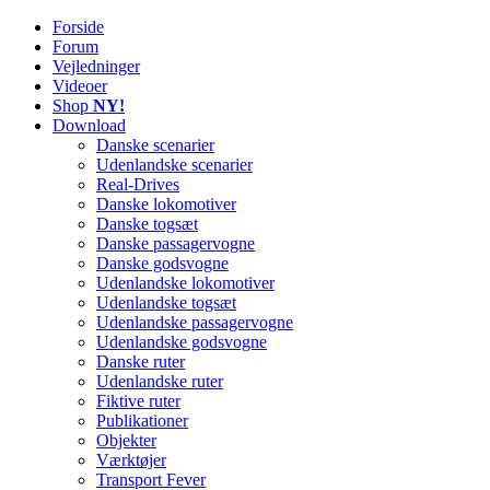
Forside
Railworks Danmark
Det danske site om Train Simulator Classic
Forum
Vejledninger
Videoer
Shop
NY!
Download
Danske scenarier
Udenlandske scenarier
Real-Drives
Danske lokomotiver
Danske togsæt
Danske passagervogne
Danske godsvogne
Udenlandske lokomotiver
Udenlandske togsæt
Udenlandske passagervogne
Udenlandske godsvogne
Danske ruter
Udenlandske ruter
Fiktive ruter
Publikationer
Objekter
Værktøjer
Transport Fever