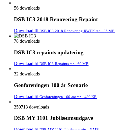
56 downloads
DSB IC3 2018 Renovering Repaint
Download fil
DSB-IC3-2018-Renovering-RWDK.rar – 35 MB
78 downloads
DSB IC3 repaints opdatering
Download fil
DSB-IC3-Repaints.rar – 69 MB
32 downloads
Genforeningen 100 år Scenarie
Download fil
Genforeningen-100-aar.rar – 489 KB
359713 downloads
DSB MY 1101 Jubilæumsudgave
Download fil
DSB-MY-1101-Jubilaeum.zip – 3 MB