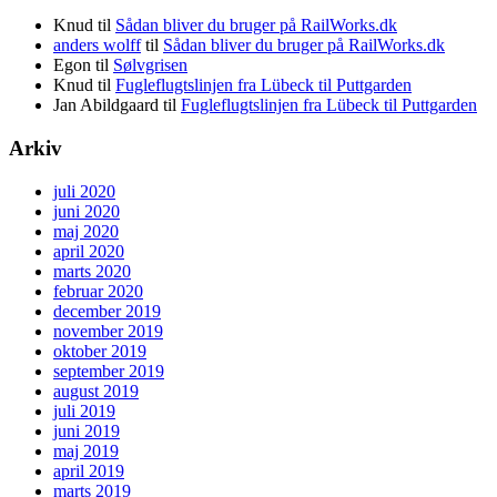
Knud
til
Sådan bliver du bruger på RailWorks.dk
anders wolff
til
Sådan bliver du bruger på RailWorks.dk
Egon
til
Sølvgrisen
Knud
til
Fugleflugtslinjen fra Lübeck til Puttgarden
Jan Abildgaard
til
Fugleflugtslinjen fra Lübeck til Puttgarden
Arkiv
juli 2020
juni 2020
maj 2020
april 2020
marts 2020
februar 2020
december 2019
november 2019
oktober 2019
september 2019
august 2019
juli 2019
juni 2019
maj 2019
april 2019
marts 2019