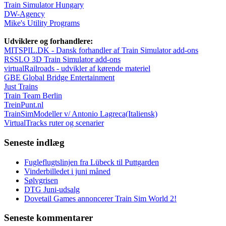
Train Simulator Hungary
DW-Agency
Mike's Utility Programs
Udviklere og forhandlere:
MITSPIL.DK - Dansk forhandler af Train Simulator add-ons
RSSLO 3D Train Simulator add-ons
virtualRailroads - udvikler af kørende materiel
GBE Global Bridge Entertainment
Just Trains
Train Team Berlin
TreinPunt.nl
TrainSimModeller v/ Antonio Lagreca(Italiensk)
VirtualTracks ruter og scenarier
Seneste indlæg
Fugleflugtslinjen fra Lübeck til Puttgarden
Vinderbilledet i juni måned
Sølvgrisen
DTG Juni-udsalg
Dovetail Games annoncerer Train Sim World 2!
Seneste kommentarer