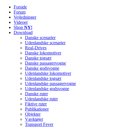
Forside
Railworks Danmark
Det danske site om Train Simulator Classic
Forum
Vejledninger
Videoer
Shop
NY!
Download
Danske scenarier
Udenlandske scenarier
Real-Drives
Danske lokomotiver
Danske togsæt
Danske passagervogne
Danske godsvogne
Udenlandske lokomotiver
Udenlandske togsæt
Udenlandske passagervogne
Udenlandske godsvogne
Danske ruter
Udenlandske ruter
Fiktive ruter
Publikationer
Objekter
Værktøjer
Transport Fever