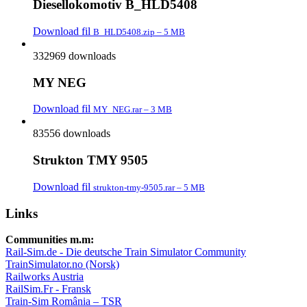
Diesellokomotiv B_HLD5408
Download fil
B_HLD5408.zip – 5 MB
332969 downloads
MY NEG
Download fil
MY_NEG.rar – 3 MB
83556 downloads
Strukton TMY 9505
Download fil
strukton-tmy-9505.rar – 5 MB
Links
Communities m.m:
Rail-Sim.de - Die deutsche Train Simulator Community
TrainSimulator.no (Norsk)
Railworks Austria
RailSim.Fr - Fransk
Train-Sim România – TSR