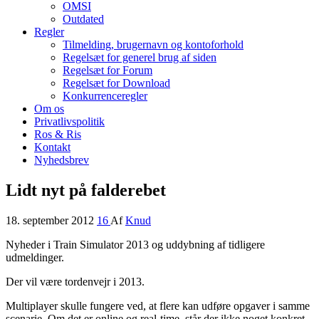
OMSI
Outdated
Regler
Tilmelding, brugernavn og kontoforhold
Regelsæt for generel brug af siden
Regelsæt for Forum
Regelsæt for Download
Konkurrenceregler
Om os
Privatlivspolitik
Ros & Ris
Kontakt
Nyhedsbrev
Lidt nyt på falderebet
18. september 2012
16
Af
Knud
Nyheder i Train Simulator 2013 og uddybning af tidligere
udmeldinger.
Der vil være tordenvejr i 2013.
Multiplayer skulle fungere ved, at flere kan udføre opgaver i samme
scenarie. Om det er online og real-time, står der ikke noget konkret