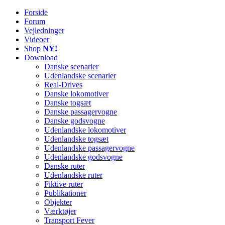
Forside
Railworks Danmark
Det danske site om Train Simulator Classic
Forum
Vejledninger
Videoer
Shop
NY!
Download
Danske scenarier
Udenlandske scenarier
Real-Drives
Danske lokomotiver
Danske togsæt
Danske passagervogne
Danske godsvogne
Udenlandske lokomotiver
Udenlandske togsæt
Udenlandske passagervogne
Udenlandske godsvogne
Danske ruter
Udenlandske ruter
Fiktive ruter
Publikationer
Objekter
Værktøjer
Transport Fever