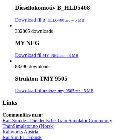
Diesellokomotiv B_HLD5408
Download fil
B_HLD5408.zip – 5 MB
332805 downloads
MY NEG
Download fil
MY_NEG.rar – 3 MB
83296 downloads
Strukton TMY 9505
Download fil
strukton-tmy-9505.rar – 5 MB
Links
Communities m.m:
Rail-Sim.de - Die deutsche Train Simulator Community
TrainSimulator.no (Norsk)
Railworks Austria
RailSim.Fr - Fransk