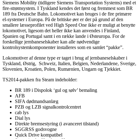
Siemens Mobility (tidligere Siemens Transportation Systems) med et
fire-strømsystem. I Tyskland kendes det først og fremmest som BR
189 fra Deutsche Bahn. Lokomotivet kan bruges i de fire primære
el-systemer i Europa. På de britiske øer er der på grund af den
smallere læsseprofilet ved High Speed One ikke er muligt at benytte
lokomotivet, ligesom det heller ikke kan anvendes i Finland,
Spanien og Portugal samt i en række lande i Østeuropa. For de
forskellige jernbaneselskaber kan alle nødvendige
kontrolsystemkomponenter installeres som en samlet “pakke”.
Lokomotiver af denne type er taget i brug af jernbaneselskaber i
Tyskland, Østrig, Schweiz, Italien, Belgien, Nederlandene, Sverige,
Slovenien, Kroatien, Polen, Rumænien, Ungarn og Tjekkiet.
TS2014-pakken fra Steam indeholder:
BR 189 i Dispolok ‘gul og sølv’ bemaling
AFB
SIFA dødmandsanlæg
PZB og LZB signalkontrolcentret
cab lys
Dial lys
Direkte bremsestyring (i avanceret tilstand)
SGGRSS godsvogne
Quick Drive kompatibel