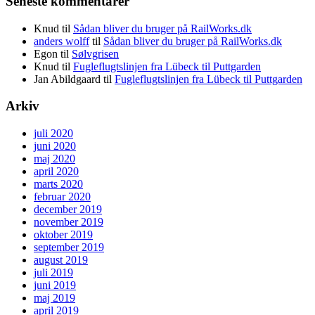
Seneste kommentarer
Knud
til
Sådan bliver du bruger på RailWorks.dk
anders wolff
til
Sådan bliver du bruger på RailWorks.dk
Egon
til
Sølvgrisen
Knud
til
Fugleflugtslinjen fra Lübeck til Puttgarden
Jan Abildgaard
til
Fugleflugtslinjen fra Lübeck til Puttgarden
Arkiv
juli 2020
juni 2020
maj 2020
april 2020
marts 2020
februar 2020
december 2019
november 2019
oktober 2019
september 2019
august 2019
juli 2019
juni 2019
maj 2019
april 2019