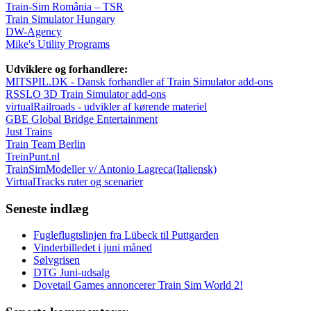
Train-Sim România – TSR
Train Simulator Hungary
DW-Agency
Mike's Utility Programs
Udviklere og forhandlere:
MITSPIL.DK - Dansk forhandler af Train Simulator add-ons
RSSLO 3D Train Simulator add-ons
virtualRailroads - udvikler af kørende materiel
GBE Global Bridge Entertainment
Just Trains
Train Team Berlin
TreinPunt.nl
TrainSimModeller v/ Antonio Lagreca(Italiensk)
VirtualTracks ruter og scenarier
Seneste indlæg
Fugleflugtslinjen fra Lübeck til Puttgarden
Vinderbilledet i juni måned
Sølvgrisen
DTG Juni-udsalg
Dovetail Games annoncerer Train Sim World 2!