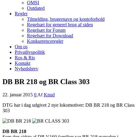
OMSI
Outdated
Regler
Tilmelding, brugernavn og kontoforhold
Regelsæt for generel brug af siden
Regelsæt for Forum
Regelsæt for Download
Konkurrenceregler
Om os
Privatlivspolitik
Ros & Ris
Kontakt
Nyhedsbrev
DB BR 218 og BR Class 303
22. januar 2015
0
Af
Knud
DTG har i dag udgivet 2 nye lokomotiver: DB BR 218 og BR Class
303
DB BR 218
Som
den sidste af
DB
V160
familien
var
BR
218
rygraden i