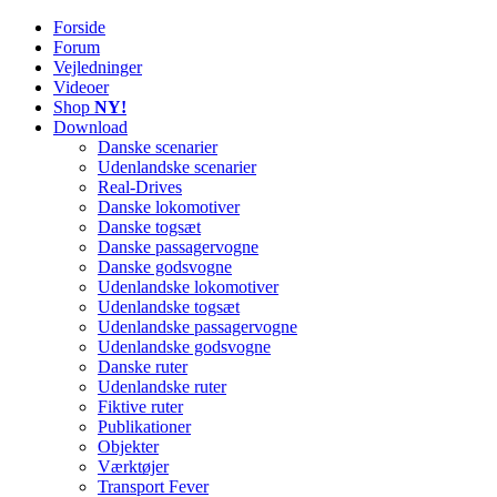
Forside
Railworks Danmark
Det danske site om Train Simulator Classic
Forum
Vejledninger
Videoer
Shop
NY!
Download
Danske scenarier
Udenlandske scenarier
Real-Drives
Danske lokomotiver
Danske togsæt
Danske passagervogne
Danske godsvogne
Udenlandske lokomotiver
Udenlandske togsæt
Udenlandske passagervogne
Udenlandske godsvogne
Danske ruter
Udenlandske ruter
Fiktive ruter
Publikationer
Objekter
Værktøjer
Transport Fever