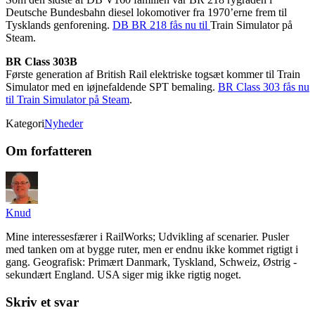
Deutsche
Bundesbahn
diesel
lokomotiv
er
fra
1970’erne
frem til
Tysklands genforening.
DB BR 218 fås nu til
Train
Simulator på
Steam
.
BR Class 303B
F
ørste generation af
British
Rail
elektriske
togsæt
kommer til
Train
Simulator
med en
iøjnefaldende
SPT
bemaling
.
BR Class 303 fås nu
til Train Simulator på Steam
.
Kategori
Nyheder
Om forfatteren
Knud
Mine interessesfærer i RailWorks; Udvikling af scenarier. Pusler
med tanken om at bygge ruter, men er endnu ikke kommet rigtigt i
gang. Geografisk: Primært Danmark, Tyskland, Schweiz, Østrig -
sekundært England. USA siger mig ikke rigtig noget.
Skriv et svar