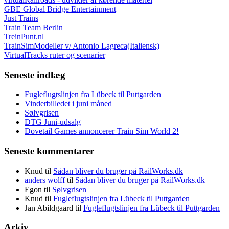
GBE Global Bridge Entertainment
Just Trains
Train Team Berlin
TreinPunt.nl
TrainSimModeller v/ Antonio Lagreca(Italiensk)
VirtualTracks ruter og scenarier
Seneste indlæg
Fugleflugtslinjen fra Lübeck til Puttgarden
Vinderbilledet i juni måned
Sølvgrisen
DTG Juni-udsalg
Dovetail Games annoncerer Train Sim World 2!
Seneste kommentarer
Knud
til
Sådan bliver du bruger på RailWorks.dk
anders wolff
til
Sådan bliver du bruger på RailWorks.dk
Egon
til
Sølvgrisen
Knud
til
Fugleflugtslinjen fra Lübeck til Puttgarden
Jan Abildgaard
til
Fugleflugtslinjen fra Lübeck til Puttgarden
Arkiv