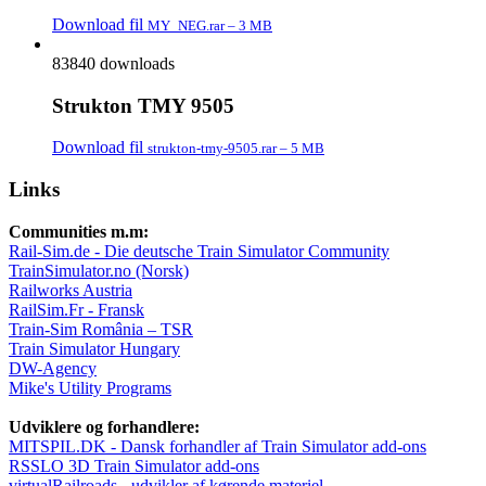
Download fil
MY_NEG.rar – 3 MB
83840 downloads
Strukton TMY 9505
Download fil
strukton-tmy-9505.rar – 5 MB
Links
Communities m.m:
Rail-Sim.de - Die deutsche Train Simulator Community
TrainSimulator.no (Norsk)
Railworks Austria
RailSim.Fr - Fransk
Train-Sim România – TSR
Train Simulator Hungary
DW-Agency
Mike's Utility Programs
Udviklere og forhandlere:
MITSPIL.DK - Dansk forhandler af Train Simulator add-ons
RSSLO 3D Train Simulator add-ons
virtualRailroads - udvikler af kørende materiel