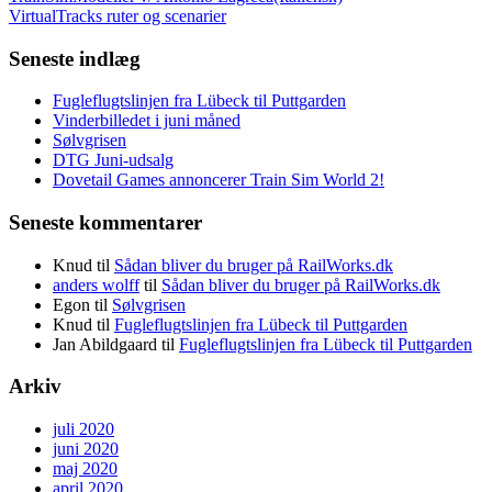
VirtualTracks ruter og scenarier
Seneste indlæg
Fugleflugtslinjen fra Lübeck til Puttgarden
Vinderbilledet i juni måned
Sølvgrisen
DTG Juni-udsalg
Dovetail Games annoncerer Train Sim World 2!
Seneste kommentarer
Knud
til
Sådan bliver du bruger på RailWorks.dk
anders wolff
til
Sådan bliver du bruger på RailWorks.dk
Egon
til
Sølvgrisen
Knud
til
Fugleflugtslinjen fra Lübeck til Puttgarden
Jan Abildgaard
til
Fugleflugtslinjen fra Lübeck til Puttgarden
Arkiv
juli 2020
juni 2020
maj 2020
april 2020