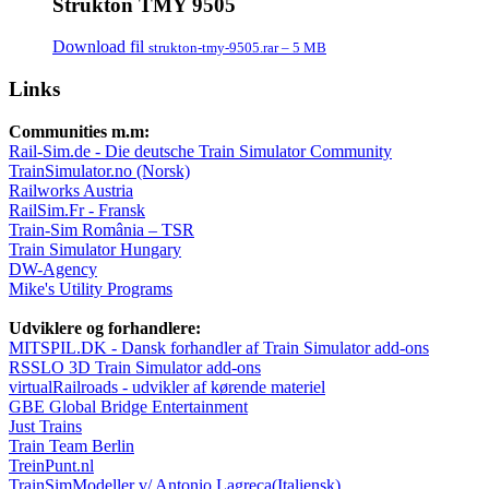
Strukton TMY 9505
Download fil
strukton-tmy-9505.rar – 5 MB
Links
Communities m.m:
Rail-Sim.de - Die deutsche Train Simulator Community
TrainSimulator.no (Norsk)
Railworks Austria
RailSim.Fr - Fransk
Train-Sim România – TSR
Train Simulator Hungary
DW-Agency
Mike's Utility Programs
Udviklere og forhandlere:
MITSPIL.DK - Dansk forhandler af Train Simulator add-ons
RSSLO 3D Train Simulator add-ons
virtualRailroads - udvikler af kørende materiel
GBE Global Bridge Entertainment
Just Trains
Train Team Berlin
TreinPunt.nl
TrainSimModeller v/ Antonio Lagreca(Italiensk)