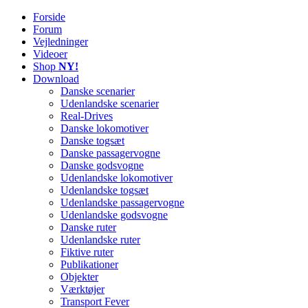
Forside
Railworks Danmark
Det danske site om Train Simulator Classic
Forum
Vejledninger
Videoer
Shop
NY!
Download
Danske scenarier
Udenlandske scenarier
Real-Drives
Danske lokomotiver
Danske togsæt
Danske passagervogne
Danske godsvogne
Udenlandske lokomotiver
Udenlandske togsæt
Udenlandske passagervogne
Udenlandske godsvogne
Danske ruter
Udenlandske ruter
Fiktive ruter
Publikationer
Objekter
Værktøjer
Transport Fever