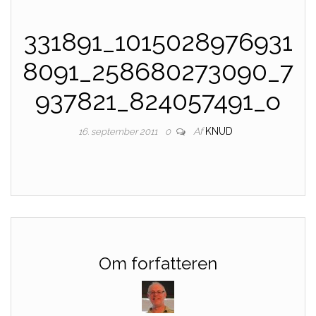
331891_1015028976931
8091_258680273090_7
937821_824057491_o
Af
KNUD
16. september 2011
0
Om forfatteren