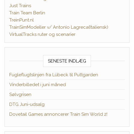
Just Trains
Train Team Berlin
TreinPunt.nl
TrainSimModeller v/ Antonio Lagreca(Italiensk)
VirtualTracks ruter og scenarier
SENESTE INDLÆG
Fugleflugtslinjen fra Lübeck til Puttgarden
Vinderbilledet i juni måned
Sølvgrisen
DTG Juni-udsalg
Dovetail Games annoncerer Train Sim World 2!