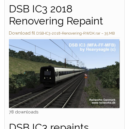
DSB IC3 2018
Renovering Repaint
Download fil
DSB-IC3-2018-Renovering-RWDK.rar – 35 MB
78 downloads
DSB IC3 repaints