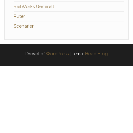
RailWorks Generelt
Ruter
Scenarier
Drevet af
WordPress
|
Tema:
Head Blog