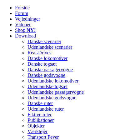
Forside
Railworks Danmark
Det danske site om Train Simulator Classic
Forum
Vejledninger
Videoer
Shop
NY!
Download
Danske scenarier
Udenlandske scenarier
Real-Drives
Danske lokomotiver
Danske togsæt
Danske passagervogne
Danske godsvogne
Udenlandske lokomotiver
Udenlandske togsæt
Udenlandske passagervogne
Udenlandske godsvogne
Danske ruter
Udenlandske ruter
Fiktive ruter
Publikationer
Objekter
Værktøjer
Transport Fever