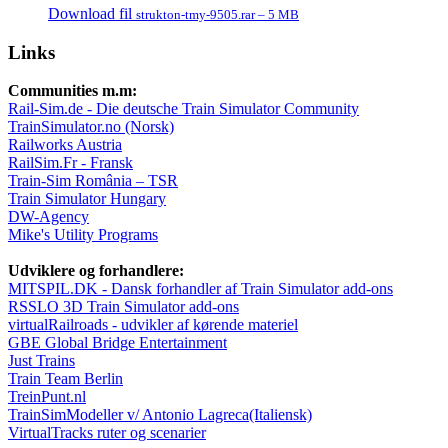
Download fil
strukton-tmy-9505.rar – 5 MB
Links
Communities m.m:
Rail-Sim.de - Die deutsche Train Simulator Community
TrainSimulator.no (Norsk)
Railworks Austria
RailSim.Fr - Fransk
Train-Sim România – TSR
Train Simulator Hungary
DW-Agency
Mike's Utility Programs
Udviklere og forhandlere:
MITSPIL.DK - Dansk forhandler af Train Simulator add-ons
RSSLO 3D Train Simulator add-ons
virtualRailroads - udvikler af kørende materiel
GBE Global Bridge Entertainment
Just Trains
Train Team Berlin
TreinPunt.nl
TrainSimModeller v/ Antonio Lagreca(Italiensk)
VirtualTracks ruter og scenarier