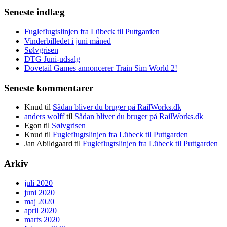
Seneste indlæg
Fugleflugtslinjen fra Lübeck til Puttgarden
Vinderbilledet i juni måned
Sølvgrisen
DTG Juni-udsalg
Dovetail Games annoncerer Train Sim World 2!
Seneste kommentarer
Knud
til
Sådan bliver du bruger på RailWorks.dk
anders wolff
til
Sådan bliver du bruger på RailWorks.dk
Egon
til
Sølvgrisen
Knud
til
Fugleflugtslinjen fra Lübeck til Puttgarden
Jan Abildgaard
til
Fugleflugtslinjen fra Lübeck til Puttgarden
Arkiv
juli 2020
juni 2020
maj 2020
april 2020
marts 2020