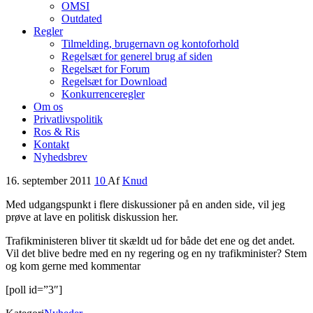
OMSI
Outdated
Regler
Tilmelding, brugernavn og kontoforhold
Regelsæt for generel brug af siden
Regelsæt for Forum
Regelsæt for Download
Konkurrenceregler
Om os
Privatlivspolitik
Ros & Ris
Kontakt
Nyhedsbrev
16. september 2011
10
Af
Knud
Med udgangspunkt i flere diskussioner på en anden side, vil jeg
prøve at lave en politisk diskussion her.
Trafikministeren bliver tit skældt ud for både det ene og det andet.
Vil det blive bedre med en ny regering og en ny trafikminister? Stem
og kom gerne med kommentar
[poll id=”3″]