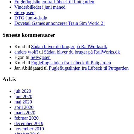
Fugleflugtslinjen fra Lübeck til Puttgarden
Vinderbilledet i juni måned
Sølvgrisen
DTG Juni-udsalg
Dovetail Games annoncerer Train Sim World 2!
Seneste kommentarer
Knud
til
Sådan bliver du bruger på RailWorks.dk
anders wolff
til
Sådan bliver du bruger på RailWorks.dk
Egon
til
Sølvgrisen
Knud
til
Fugleflugtslinjen fra Lübeck til Puttgarden
Jan Abildgaard
til
Fugleflugtslinjen fra Lübeck til Puttgarden
Arkiv
juli 2020
juni 2020
maj 2020
april 2020
marts 2020
februar 2020
december 2019
november 2019