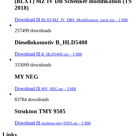
(BLXT) MZ IV DB Schenker modifikation (TS
2018)
Download fil
BLXT-MZ_IV_DBS_Modification_pack.zip – 2 MB
257499 downloads
Diesellokomotiv B_HLD5408
Download fil
B_HLD5408.zip – 5 MB
333099 downloads
MY NEG
Download fil
MY_NEG.rar – 3 MB
83784 downloads
Strukton TMY 9505
Download fil
strukton-tmy-9505.rar – 5 MB
Links