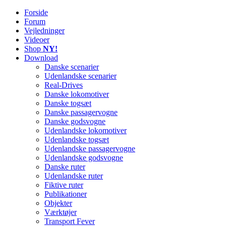
Forside
Railworks Danmark
Det danske site om Train Simulator Classic
Forum
Vejledninger
Videoer
Shop
NY!
Download
Danske scenarier
Udenlandske scenarier
Real-Drives
Danske lokomotiver
Danske togsæt
Danske passagervogne
Danske godsvogne
Udenlandske lokomotiver
Udenlandske togsæt
Udenlandske passagervogne
Udenlandske godsvogne
Danske ruter
Udenlandske ruter
Fiktive ruter
Publikationer
Objekter
Værktøjer
Transport Fever